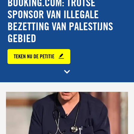
BOOKING.COM: TROTSE
SPONSOR VAN ILLEGALE
BEZETTING VAN PALESTIJNS
GEBIED
TEKEN NU DE PETITIE